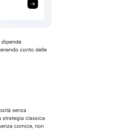
→
a dipende
tenendo conto delle
iosità senza
 strategia classica
 senza cornice, non