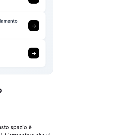
solamento
→
→
o
esto spazio è