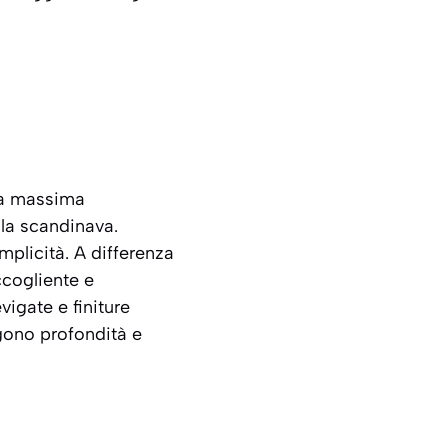
sua massima
lla scandinava.
plicità. A differenza
cogliente
e
vigate e finiture
gono profondità e