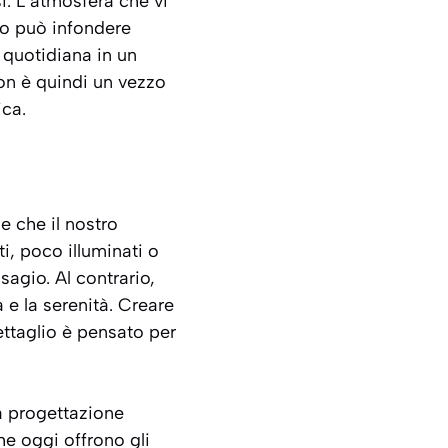
si. L’atmosfera che vi
to può infondere
e quotidiana in un
non è quindi un vezzo
ica.
e che il nostro
i, poco illuminati o
agio. Al contrario,
 e la serenità. Creare
ttaglio è pensato per
a progettazione
he oggi offrono gli