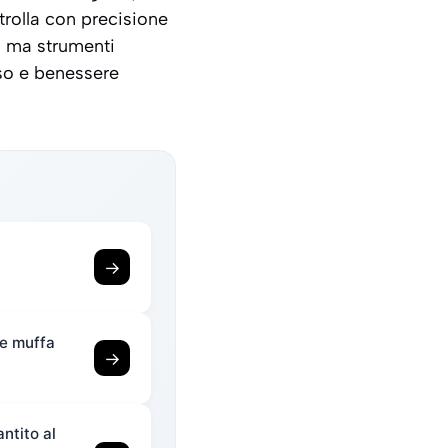
trolla con precisione
, ma strumenti
sso e benessere
→
 e muffa
→
ntito al