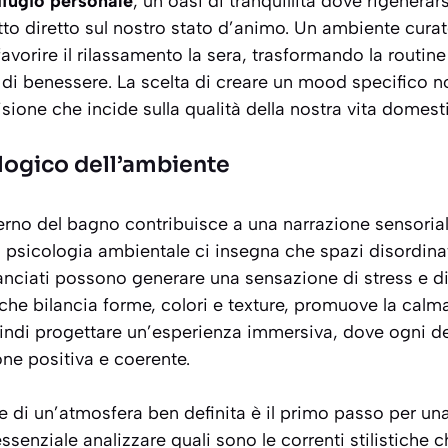
ifugio personale
, un’oasi di tranquillità dove rigenerar
tto diretto sul nostro stato d’animo. Un ambiente cura
favorire il rilassamento la sera, trasformando la routin
 di
benessere
. La scelta di creare un mood specifico 
sione che incide sulla qualità della nostra vita domest
logico dell’ambiente
erno del bagno contribuisce a una narrazione sensorial
La psicologia ambientale ci insegna che spazi disordinat
ciati possono generare una sensazione di stress e dis
he bilancia forme, colori e texture, promuove la calma
indi progettare un’esperienza immersiva, dove ogni de
ne positiva e coerente.
e di un’atmosfera ben definita è il primo passo per un
senziale analizzare quali sono le correnti stilistiche c