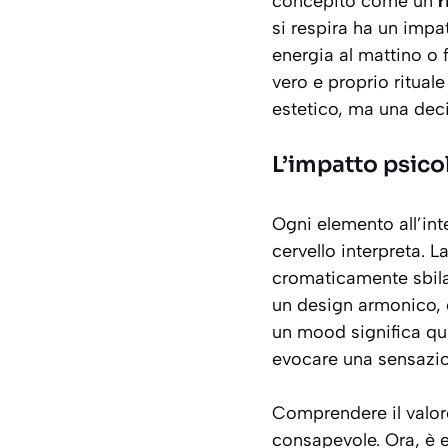
concepito come un
r
si respira ha un impa
energia al mattino o 
vero e proprio rituale
estetico, ma una deci
L’impatto psico
Ogni elemento all’int
cervello interpreta. 
cromaticamente sbilan
un design armonico, c
un mood significa qu
evocare una sensazio
Comprendere il valor
consapevole. Ora, è es