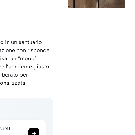
to in un santuario
tazione non risponde
cisa, un “mood”
ire l’ambiente giusto
liberato per
onalizzata.
spetti
→