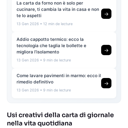
La carta da forno non è solo per
cucinare, ti cambia la vita in casa e non
→
te lo aspetti
13 Gen 2026
• 12 min de lecture
Addio cappotto termico: ecco la
tecnologia che taglia le bollette e
→
migliora l’isolamento
13 Gen 2026
• 9 min de lecture
Come lavare pavimenti in marmo: ecco il
rimedio definitivo
→
13 Gen 2026
• 9 min de lecture
Usi creativi della carta di giornale
nella vita quotidiana