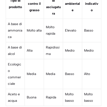
Tipo di
di
contro il
ambiental
indicativ
prodotto
asciugatu
grasso
e
o
ra
A base di
Molto
ammonia
Molto alta
Elevato
Basso
rapida
ca
A base di
Rapidissi
Alta
Medio
Medio
alcol
ma
Ecologic
o
Media
Media
Basso
Alto
commer
ciale
Aceto e
Molto
Molto
Buona
Rapida
acqua
basso
basso