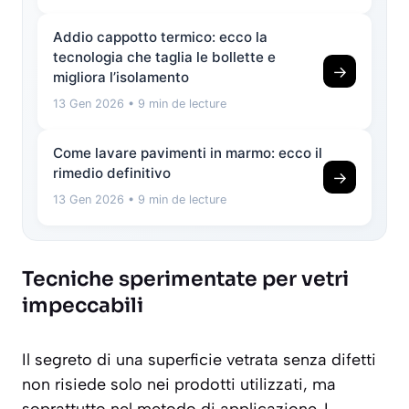
Addio cappotto termico: ecco la
tecnologia che taglia le bollette e
→
migliora l’isolamento
13 Gen 2026
• 9 min de lecture
Come lavare pavimenti in marmo: ecco il
rimedio definitivo
→
13 Gen 2026
• 9 min de lecture
Tecniche sperimentate per vetri
impeccabili
Il segreto di una superficie vetrata senza difetti
non risiede solo nei prodotti utilizzati, ma
soprattutto nel metodo di applicazione. I