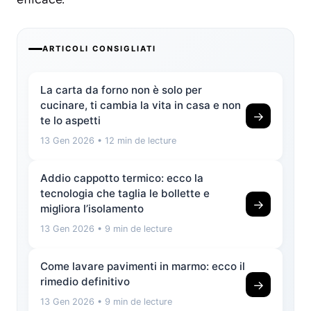
ARTICOLI CONSIGLIATI
La carta da forno non è solo per
cucinare, ti cambia la vita in casa e non
→
te lo aspetti
13 Gen 2026
• 12 min de lecture
Addio cappotto termico: ecco la
tecnologia che taglia le bollette e
→
migliora l’isolamento
13 Gen 2026
• 9 min de lecture
Come lavare pavimenti in marmo: ecco il
rimedio definitivo
→
13 Gen 2026
• 9 min de lecture