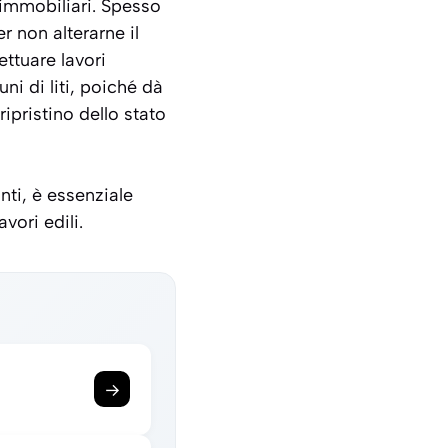
à immobiliari. Spesso
r non alterarne il
ettuare lavori
i di liti, poiché dà
ripristino dello stato
nti, è essenziale
vori edili.
→