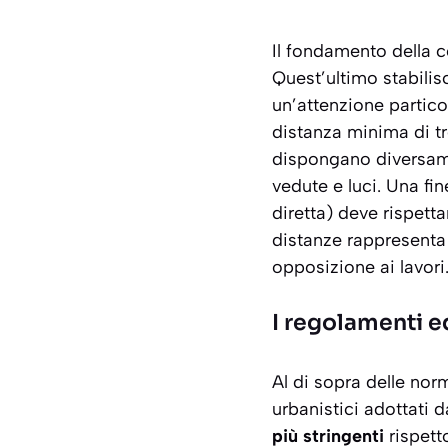
Il fondamento della co
Quest’ultimo stabilis
un’attenzione partico
distanza minima di tre
dispongano diversame
vedute e luci. Una fi
diretta) deve rispett
distanze rappresenta 
opposizione ai lavori
I regolamenti e
Al di sopra delle norm
urbanistici adottati
più stringenti
rispett