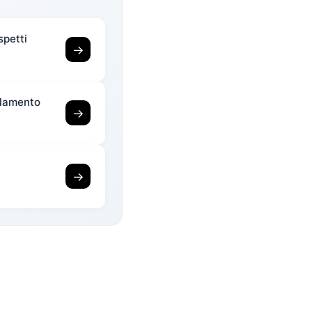
spetti
→
solamento
→
→