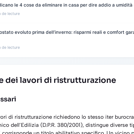
ndicano le 4 cose da eliminare in casa per dire addio a umidità
 de lecture
ostato evoluto prima dell’inverno: risparmi reali e comfort gara
 de lecture
 dei lavori di ristrutturazione
ssari
lavori di ristrutturazione richiedono lo stesso iter burocr
nico dell’Edilizia (D.P.R. 380/2001), distingue diverse t
 corrisponde un titolo abilitativo specifico. Un vicino 