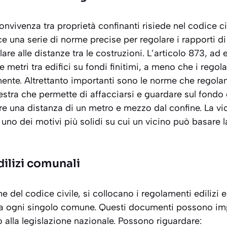
nvivenza tra proprietà confinanti risiede nel codice civ
ce una serie di norme precise per regolare i rapporti di
lare alle
distanze tra le costruzioni
. L’articolo 873, a
 metri tra edifici su fondi finitimi, a meno che i regol
nte. Altrettanto importanti sono le norme che regolano
nestra che permette di affacciarsi e guardare sul fondo
are una distanza di un metro e mezzo dal confine. La vi
uno dei motivi più solidi su cui un vicino può basare l
.
dilizi comunali
e del codice civile, si collocano i regolamenti edilizi e
 da ogni singolo comune. Questi documenti possono i
o alla legislazione nazionale. Possono riguardare: