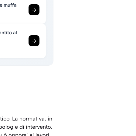
 e muffa
→
ntito al
→
atico. La normativa, in
ipologie di intervento,
può opporsi ai lavori