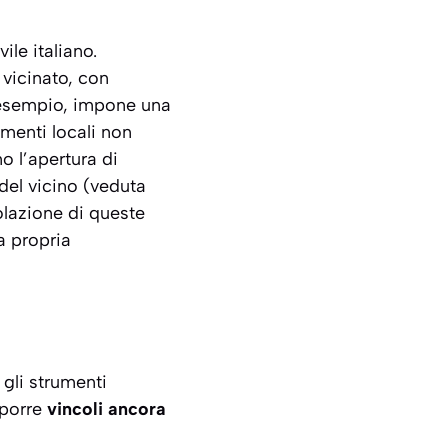
ile italiano.
 vicinato, con
d esempio, impone una
amenti locali non
 l’apertura di
 del vicino (veduta
olazione di queste
a propria
 gli strumenti
mporre
vincoli ancora